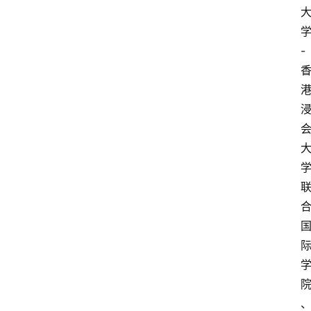
涯
快
讯
-
生
涯
专
题
生
登录
注册
涯
社
区
生
涯
学
院