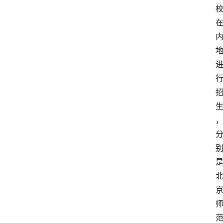
首
页
生