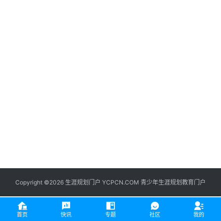
生
登录
注册
涯
社
区
生
涯
学
院
更
多
Copyright ©2026 生涯规划门户 YCPCN.COM 青少年生涯规划教育门户
首页
快讯
专题
社区
我的