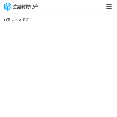
首页
IANG签证
I
首
页
生
涯
快
讯
生
涯
专
题