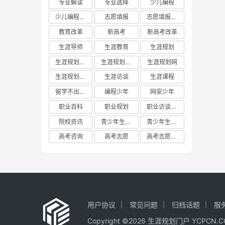
专业解读
专业选择
少儿编程
少儿编程教育
志愿填报
志愿填报攻略
教育改革
新高考
新高考改革
生涯导师
生涯教育
生涯规划
生涯规划平台
生涯规划教育
生涯规划网
生涯规划门户
生涯访谈
生涯课程
留学不出国门
编程少年
网安少年
职业百科
职业规划
职业访谈实践
院校资讯
青少年生涯教育
青少年生涯规划教育联盟
高考咨询
高考志愿
高考志愿填报
用户协议
常见问题
归档话题
服
Copyright ©2026 生涯规划门户 YCP