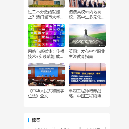
过二本分数线就能
港澳高校vs内地高
上？澳门城市大学报
校：高中生多元化升
考常见问题解答！
学规划新选择
网络与新媒体：传播
英国：发布中学职业
技术+实践赋能 成就
生涯教育指南
未来传媒“守门人”
《中华人民共和国学
卓越工程师培养战
位法》全文
略，中国工程硕博人
才培养改革实践
标签