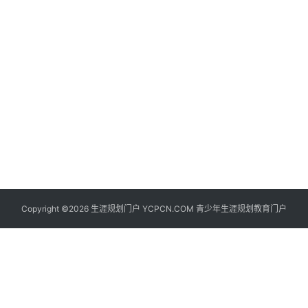
生
登录
注册
涯
社
区
生
涯
学
院
更
Copyright ©2026 生涯规划门户 YCPCN.COM 青少年生涯规划教育门户
多