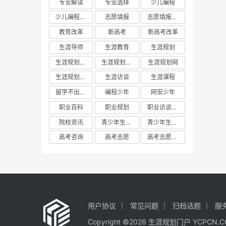
专业解读
专业选择
少儿编程
少儿编程教育
志愿填报
志愿填报攻略
教育改革
新高考
新高考改革
生涯导师
生涯教育
生涯规划
生涯规划平台
生涯规划教育
生涯规划网
生涯规划门户
生涯访谈
生涯课程
留学不出国门
编程少年
网安少年
职业百科
职业规划
职业访谈实践
院校资讯
青少年生涯教育
青少年生涯规划教育联盟
高考咨询
高考志愿
高考志愿填报
用户协议
常见问题
归档话题
服
Copyright ©2026 生涯规划门户 YCP