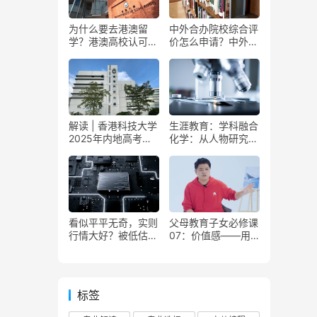
为什么要去港澳留
中外合办院校综合评
学？港澳高校认可度
价怎么申请？中外合
高不高？盘点港澳升
办院校综合评价申请
学10大优势
难吗？符合这几个要
求的高中生超适合申
请中外合办院校！
解读 | 香港科技大学
生涯教育：学科融合
2025年内地高考入
化学：从人物研究到
学招生简章发布！
前沿科技
看似平平无奇，实则
父母教育子女必修课
行情大好？被低估的
07：价值感——用
宝藏专业值得关注！
情感引导塑造行为
标签