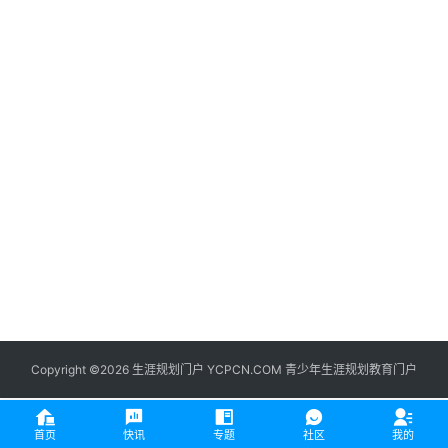
生
登录
注册
涯
社
区
生
涯
学
院
更
多
Copyright ©2026 生涯规划门户 YCPCN.COM 青少年生涯规划教育门户
首页
快讯
专题
社区
我的