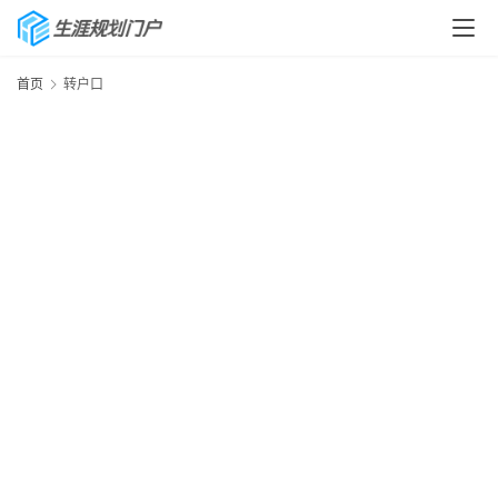
首页
转户口
首
页
生
涯
快
讯
生
涯
专
题