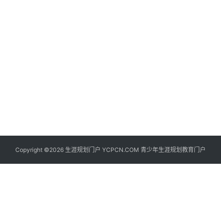
生
登录
注册
涯
社
区
生
涯
学
院
更
Copyright ©2026 生涯规划门户 YCPCN.COM 青少年生涯规划教育门户
多