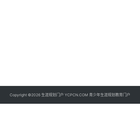
生
登录
注册
涯
社
区
生
涯
学
院
更
Copyright ©2026 生涯规划门户 YCPCN.COM 青少年生涯规划教育门户
多