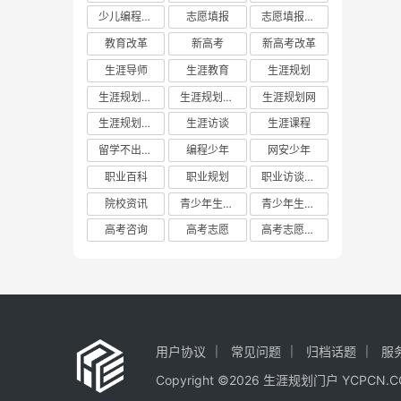
少儿编程教育
志愿填报
志愿填报攻略
教育改革
新高考
新高考改革
生涯导师
生涯教育
生涯规划
生涯规划平台
生涯规划教育
生涯规划网
生涯规划门户
生涯访谈
生涯课程
留学不出国门
编程少年
网安少年
职业百科
职业规划
职业访谈实践
院校资讯
青少年生涯教育
青少年生涯规划教育联盟
高考咨询
高考志愿
高考志愿填报
用户协议
常见问题
归档话题
服
Copyright ©2026 生涯规划门户 YCP