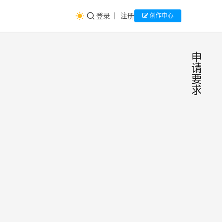
登录
注册
创作中心
申
请
要
求
全球
生
涯
Top
资
讯
的港
AI速
大牙
读：
文宣
医首
了香
招内
主编
2024
大学
地
年12
医专
202
月19
生