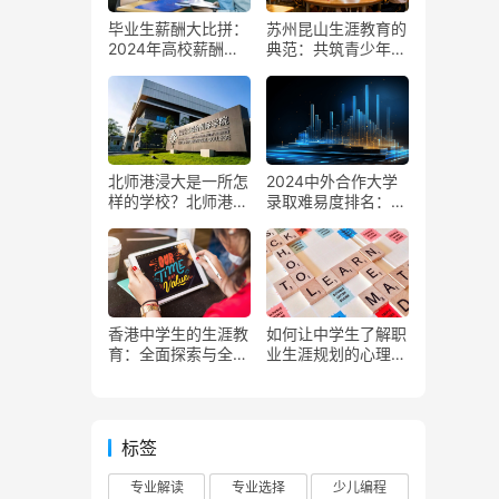
毕业生薪酬大比拼：
苏州昆山生涯教育的
2024年高校薪酬排
典范：共筑青少年未
行榜 TOP200 分析
来的梦想圆
北师港浸大是一所怎
2024中外合作大学
样的学校？北师港浸
录取难易度排名：9
大值得报吗？什么样
所高校上榜，冠军实
的学生适合报考北师
至名归！
港浸大？
香港中学生的生涯教
如何让中学生了解职
育：全面探索与全人
业生涯规划的心理活
发展
动？
标签
专业解读
专业选择
少儿编程