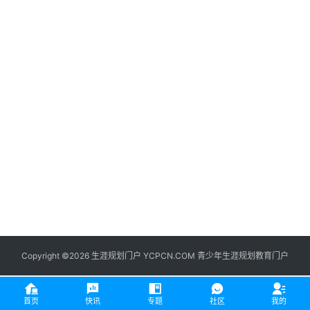
生
登录
注册
涯
社
区
生
涯
学
院
更
多
Copyright ©2026 生涯规划门户 YCPCN.COM 青少年生涯规划教育门户
首页
快讯
专题
社区
我的