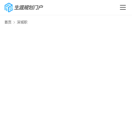
首页
深城职
首
页
生
涯
快
讯
生
涯
专
题