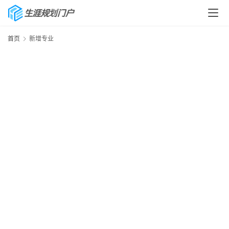
首页
新增专业
首
页
生
涯
快
讯
生
涯
专
题