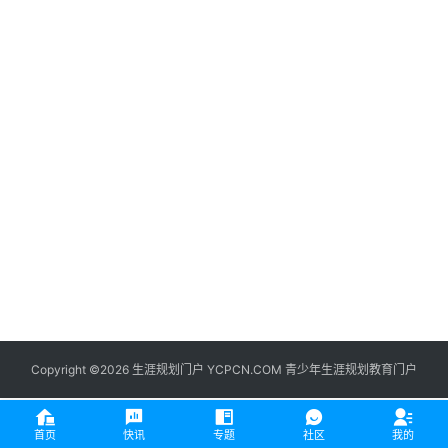
生
登录
注册
涯
社
区
生
涯
学
院
更
多
Copyright ©2026 生涯规划门户 YCPCN.COM 青少年生涯规划教育门户
首页
快讯
专题
社区
我的