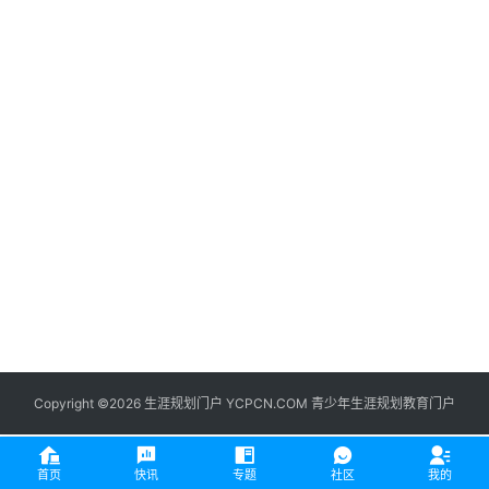
生
登录
注册
涯
社
区
生
涯
学
院
更
多
Copyright ©2026 生涯规划门户 YCPCN.COM 青少年生涯规划教育门户
首页
快讯
专题
社区
我的