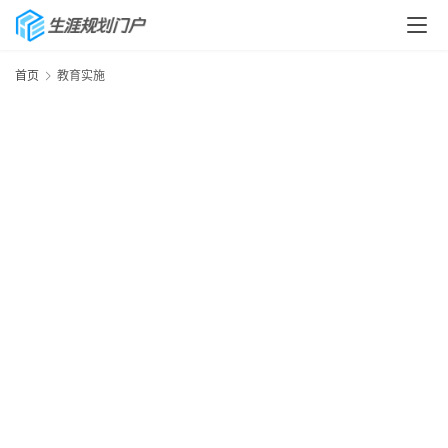
首页
教育实施
首
页
生
涯
快
讯
生
涯
专
题