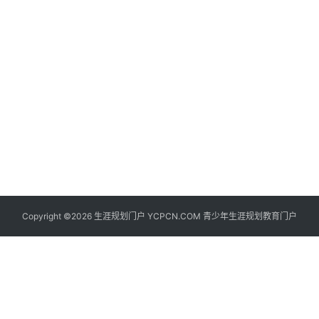
生
登录
注册
涯
社
区
生
涯
学
院
更
Copyright ©2026 生涯规划门户 YCPCN.COM 青少年生涯规划教育门户
多