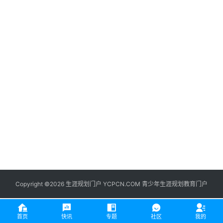
生
登录
注册
涯
社
区
生
涯
学
院
更
多
Copyright ©2026 生涯规划门户 YCPCN.COM 青少年生涯规划教育门户
首页
快讯
专题
社区
我的