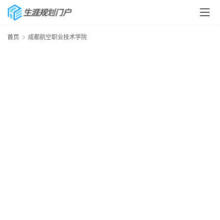
首页
成都航空职业技术学院
首
页
生
涯
快
讯
生
涯
专
题