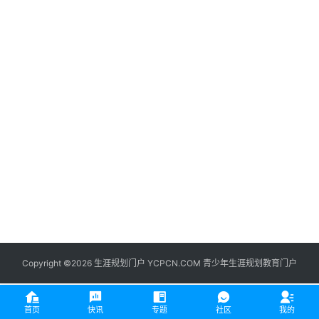
生
登录
注册
涯
社
区
生
涯
学
院
更
多
Copyright ©2026 生涯规划门户 YCPCN.COM 青少年生涯规划教育门户
首页
快讯
专题
社区
我的