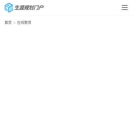
首页
在线教育
首
页
生
涯
快
讯
生
涯
专
题