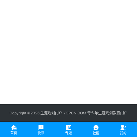
生
登录
注册
涯
社
区
生
涯
学
院
更
多
Copyright ©2026 生涯规划门户 YCPCN.COM 青少年生涯规划教育门户
首页
快讯
专题
社区
我的