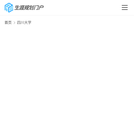
首页
四川大学
首
页
生
涯
快
讯
生
涯
专
题