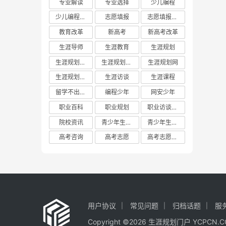
专业解读
专业选择
少儿编程
业？所有六个专业都
没有被录取，是退档
少儿编程教育
志愿填报
志愿填报攻略
还是被调剂？
教育改革
新高考
新高考改革
生涯导师
生涯教育
生涯规划
生涯规划平台
生涯规划教育
生涯规划网
生涯规划门户
生涯访谈
生涯课程
留学不出国门
编程少年
网安少年
职业百科
职业规划
职业访谈实践
院校资讯
青少年生涯教育
青少年生涯规划教育联盟
高考咨询
高考志愿
高考志愿填报
用户协议
常见问题
归档话题
服
Copyright ©2026 生涯规划门户 YCP