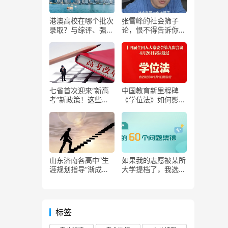
港澳高校在哪个批次
张雪峰的社会筛子
录取？与综评、强基
论，恨不得告诉你所
谁先谁后？
有选专业真相！
七省首次迎来“新高
中国教育新里程碑
考”新政策！这些新
《学位法》如何影响
变化家长必看！
中国高等教育的未来
山东济南各高中“生
如果我的志愿被某所
涯规划指导”渐成体
大学提档了，我选了
系
该大学的六个专业，
并且服从调剂，如果
我的第一专业没有被
录取，我是会被退
标签
档？还是继续有机会
考虑第二至第六专