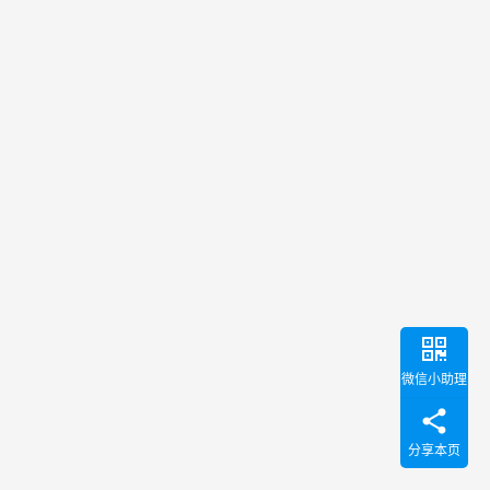
括北
京协
和医
学
院、
北京
大学
医学
部、
南…
微信小助理
分享本页