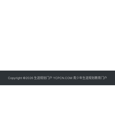
生
登录
注册
涯
社
区
生
涯
学
院
更
Copyright ©2026 生涯规划门户 YCPCN.COM 青少年生涯规划教育门户
多