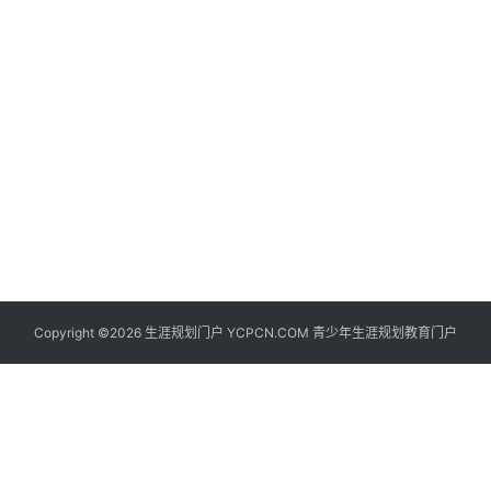
生
登录
注册
涯
社
区
生
涯
学
院
更
Copyright ©2026 生涯规划门户 YCPCN.COM 青少年生涯规划教育门户
多