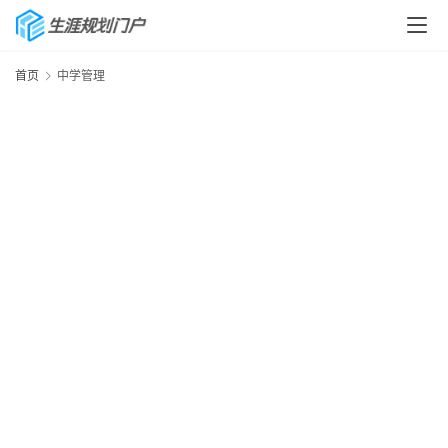
首页
中学管理
首
页
生
涯
快
讯
生
涯
专
题