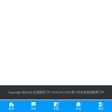
生
登录
注册
涯
社
区
生
涯
学
院
更
多
Copyright ©2026 生涯规划门户 YCPCN.COM 青少年生涯规划教育门户
首页
快讯
专题
社区
我的