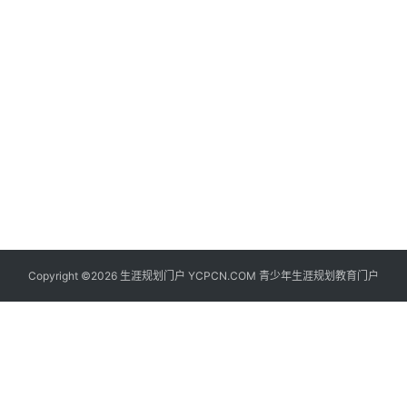
生
登录
注册
涯
社
区
生
涯
学
院
更
Copyright ©2026 生涯规划门户 YCPCN.COM 青少年生涯规划教育门户
多