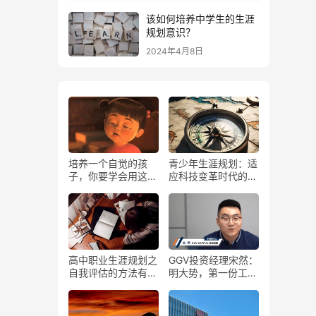
该如何培养中学生的生涯
规划意识？
2024年4月8日
培养一个自觉的孩
青少年生涯规划：适
子，你要学会用这6
应科技变革时代的六
个心理学法则，效果
大策略
立竿见影！
高中职业生涯规划之
GGV投资经理宋然：
自我评估的方法有哪
明大势，第一份工作
些？
入哪行？