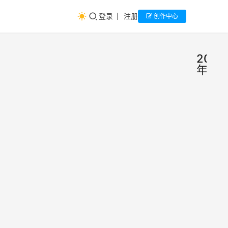
登录
注册
创作中心
2024
年度
教育
生
涯
部公
资
讯
示：
AI速
202
读：
育部
年高
站于9
校拟
主编
2024
月13
新增
年9月
发布
20日
535
《20
个本
4年度
20.8K