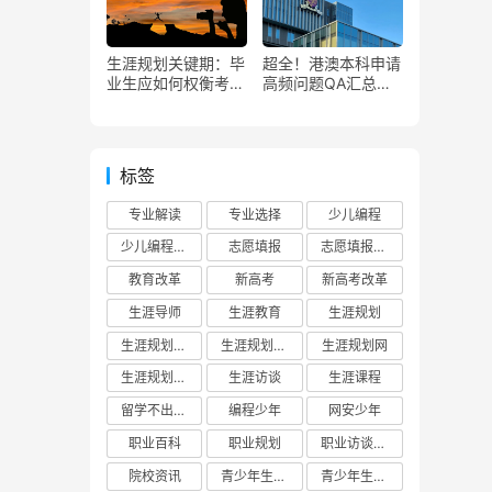
生涯规划关键期：毕
超全！港澳本科申请
业生应如何权衡考研
高频问题QA汇总！
与就业？
附最新申请时间和录
取要求
标签
专业解读
专业选择
少儿编程
少儿编程教育
志愿填报
志愿填报攻略
教育改革
新高考
新高考改革
生涯导师
生涯教育
生涯规划
生涯规划平台
生涯规划教育
生涯规划网
生涯规划门户
生涯访谈
生涯课程
留学不出国门
编程少年
网安少年
职业百科
职业规划
职业访谈实践
院校资讯
青少年生涯教育
青少年生涯规划教育联盟