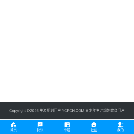
生
登录
注册
涯
社
区
生
涯
学
院
更
多
Copyright ©2026 生涯规划门户 YCPCN.COM 青少年生涯规划教育门户
首页
快讯
专题
社区
我的