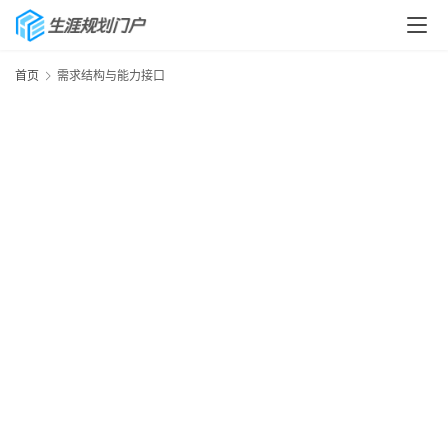
首页
需求结构与能力接口
首
页
生
涯
快
讯
生
涯
专
题