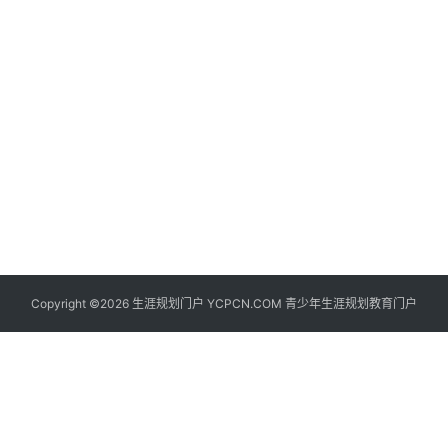
生
登录
注册
涯
社
区
生
涯
学
院
更
Copyright ©2026 生涯规划门户 YCPCN.COM 青少年生涯规划教育门户
多