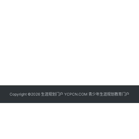
生
登录
注册
涯
社
区
生
涯
学
院
更
Copyright ©2026 生涯规划门户 YCPCN.COM 青少年生涯规划教育门户
多