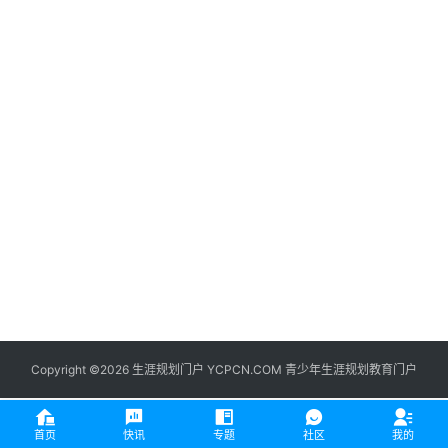
生
登录
注册
涯
社
区
生
涯
学
院
更
多
Copyright ©2026 生涯规划门户 YCPCN.COM 青少年生涯规划教育门户
首页
快讯
专题
社区
我的