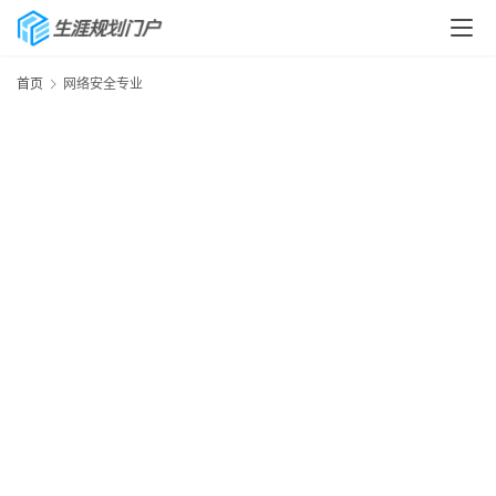
首页
网络安全专业
首
页
生
涯
快
讯
生
涯
专
题