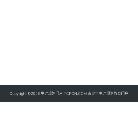
生
登录
注册
涯
社
区
生
涯
学
院
更
Copyright ©2026 生涯规划门户 YCPCN.COM 青少年生涯规划教育门户
多