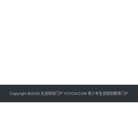
生
登录
注册
涯
社
区
生
涯
学
院
更
Copyright ©2026 生涯规划门户 YCPCN.COM 青少年生涯规划教育门户
多