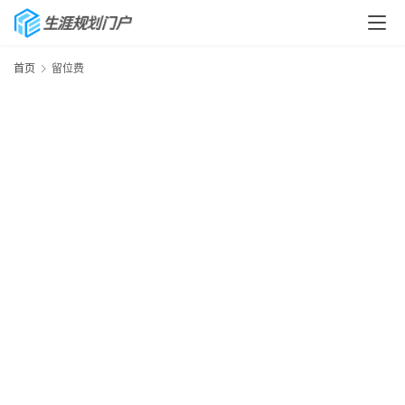
首页
留位费
首
页
生
涯
快
讯
生
涯
专
题