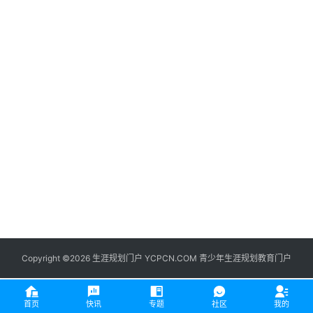
生
登录
注册
涯
社
区
生
涯
学
院
更
多
Copyright ©2026 生涯规划门户 YCPCN.COM 青少年生涯规划教育门户
首页
快讯
专题
社区
我的