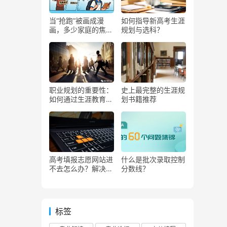
当“抢跑”被画成漫
如何指导新高考生涯
画，多少家庭的焦虑
规划与选科？
被一针见血
职业规划的重要性：
史上最完整的生涯规
如何通过生涯教育找
划书籍推荐
到满意的工作
高考填报志愿网站进
什么是批次录取控制
不去怎么办？解决方
分数线？
案与预防措施
标签