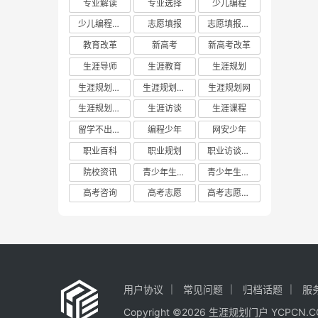
专业解读
专业选择
少儿编程
少儿编程教育
志愿填报
志愿填报攻略
教育改革
新高考
新高考改革
生涯导师
生涯教育
生涯规划
生涯规划平台
生涯规划教育
生涯规划网
生涯规划门户
生涯访谈
生涯课程
留学不出国门
编程少年
网安少年
职业百科
职业规划
职业访谈实践
院校资讯
青少年生涯教育
青少年生涯规划教育联盟
高考咨询
高考志愿
高考志愿填报
用户协议
常见问题
归档话题
服
Copyright ©2026 生涯规划门户 YCP