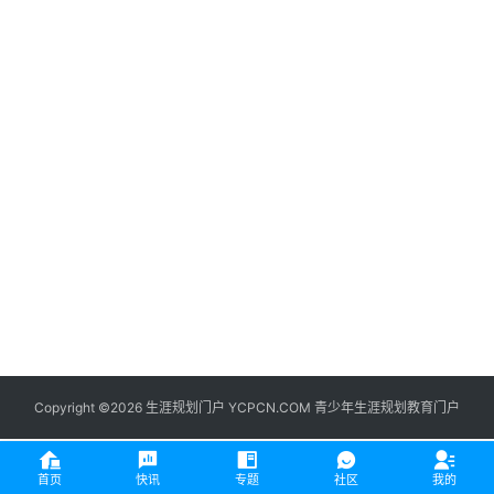
生
登录
注册
涯
社
区
生
涯
学
院
更
多
Copyright ©2026 生涯规划门户 YCPCN.COM 青少年生涯规划教育门户
首页
快讯
专题
社区
我的