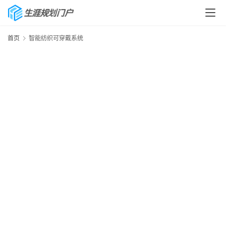
首页
智能纺织可穿戴系统
首
页
生
涯
快
讯
生
涯
专
题