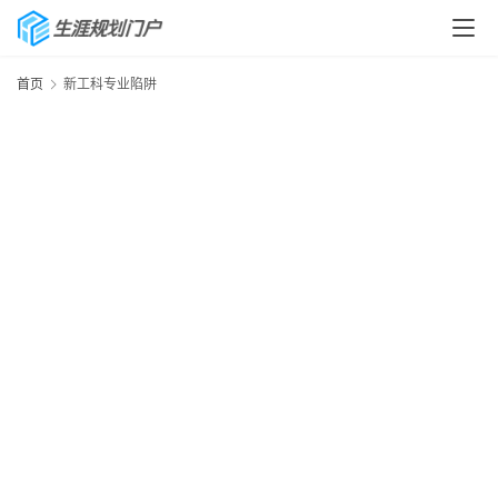
首页
新工科专业陷阱
首
页
生
涯
快
讯
生
涯
专
题