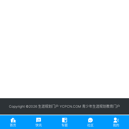
生
登录
注册
涯
社
区
生
涯
学
院
更
多
Copyright ©2026 生涯规划门户 YCPCN.COM 青少年生涯规划教育门户
首页
快讯
专题
社区
我的