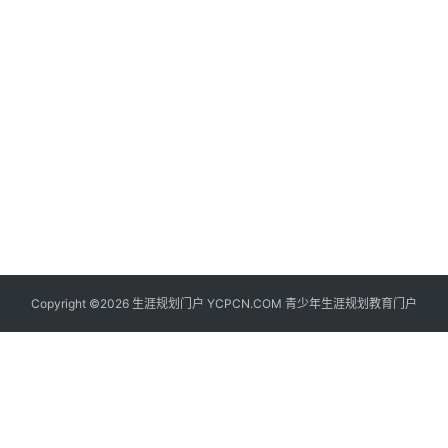
生
登录
注册
涯
社
区
生
涯
学
院
更
Copyright ©2026 生涯规划门户 YCPCN.COM 青少年生涯规划教育门户
多