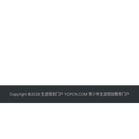
生
登录
注册
涯
社
区
生
涯
学
院
更
Copyright ©2026 生涯规划门户 YCPCN.COM 青少年生涯规划教育门户
多