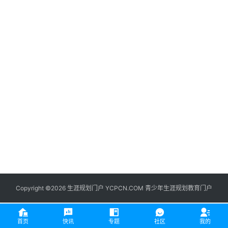
生
登录
注册
涯
社
区
生
涯
学
院
更
多
Copyright ©2026 生涯规划门户 YCPCN.COM 青少年生涯规划教育门户
首页
快讯
专题
社区
我的