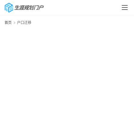
首页
户口迁移
首
页
生
涯
快
讯
生
涯
专
题