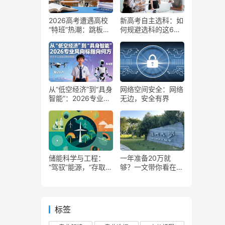
2026高考遭遇高校
新高考自主选科：如
“特班”热潮：跳板还
何规避选科的这6种
是陷阱？
错误做法
从“低空经济”到“具身
网络空间安全：网络
智能”：2026专业风
无边，安全有界
向标指向何方
储能科学与工程：
一年准备20万就
“驾驭”能源，“存取”
够？一文带你看在澳
自如
门读大学到底需要花
多少钱
标签