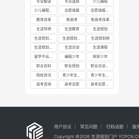
专业解读
专业选择
少儿编程
少儿编程教育
志愿填报
志愿填报攻略
教育改革
新高考
新高考改革
生涯导师
生涯教育
生涯规划
生涯规划平台
生涯规划教育
生涯规划网
生涯规划门户
生涯访谈
生涯课程
留学不出国门
编程少年
网安少年
职业百科
职业规划
职业访谈实践
院校资讯
青少年生涯教育
青少年生涯规划教育联盟
高考咨询
高考志愿
高考志愿填报
用户协议
常见问题
归档话题
服
Copyright ©2026 生涯规划门户 YCP