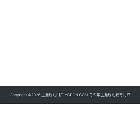
生
登录
注册
涯
社
区
生
涯
学
院
更
Copyright ©2026 生涯规划门户 YCPCN.COM 青少年生涯规划教育门户
多