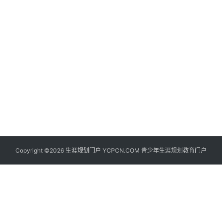
生
登录
注册
涯
社
区
生
涯
学
院
更
Copyright ©2026 生涯规划门户 YCPCN.COM 青少年生涯规划教育门户
多