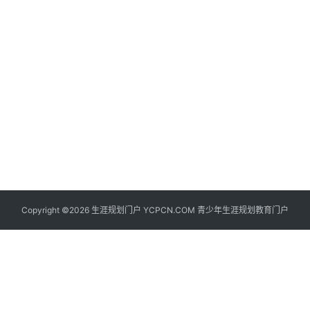
生
登录
注册
涯
社
区
生
涯
学
院
更
Copyright ©2026 生涯规划门户 YCPCN.COM 青少年生涯规划教育门户
多