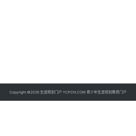
生
登录
注册
涯
社
区
生
涯
学
院
更
Copyright ©2026 生涯规划门户 YCPCN.COM 青少年生涯规划教育门户
多