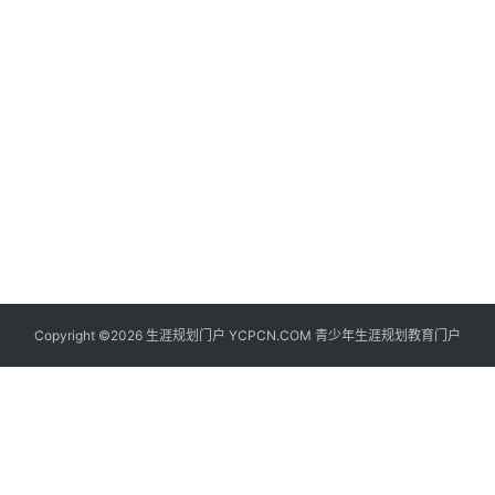
生
登录
注册
涯
社
区
生
涯
学
院
更
Copyright ©2026 生涯规划门户 YCPCN.COM 青少年生涯规划教育门户
多