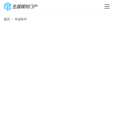
首页
申请条件
首
页
生
涯
快
讯
生
涯
专
题