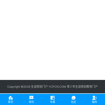
生
登录
注册
涯
社
区
生
涯
学
院
更
多
Copyright ©2026 生涯规划门户 YCPCN.COM 青少年生涯规划教育门户
首页
快讯
专题
社区
我的