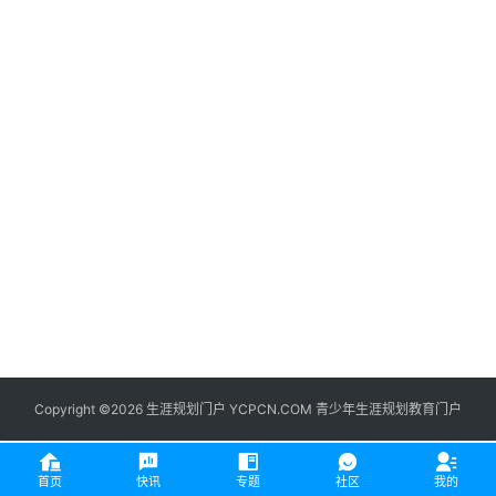
生
登录
注册
涯
社
区
生
涯
学
院
更
多
Copyright ©2026 生涯规划门户 YCPCN.COM 青少年生涯规划教育门户
首页
快讯
专题
社区
我的