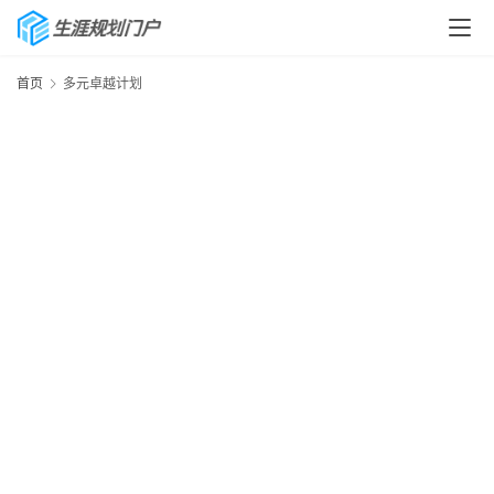
首页
多元卓越计划
首
页
生
涯
快
讯
生
涯
专
题