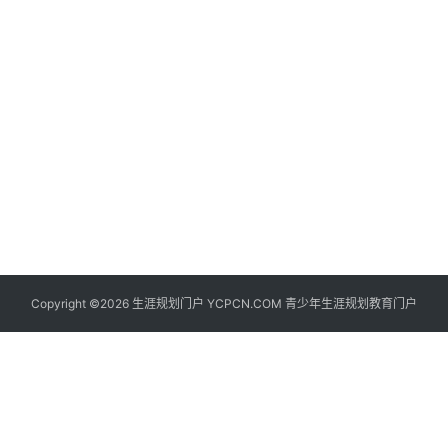
生
登录
注册
涯
社
区
生
涯
学
院
更
Copyright ©2026 生涯规划门户 YCPCN.COM 青少年生涯规划教育门户
多