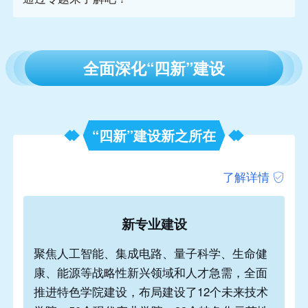
涯
专
题
生
登录
注册
涯
社
区
生
涯
学
院
更
多