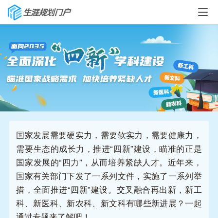
首
页
生
涯
快
讯
生